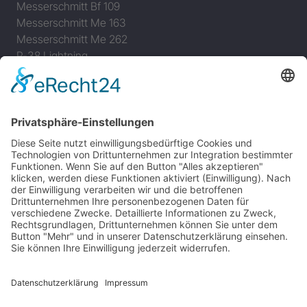
Messerschmitt Bf 109
Messerschmitt Me 163
Messerschmitt Me 262
P-38 Lightning
P-47 Thunderbolt
P-51 Mustang
INFO
Über diese B-17 Webseite
Kontakt
Impressum
Datenschutzerklärung
B-17 Fan Store
Links
UNTERSTÜTZEN