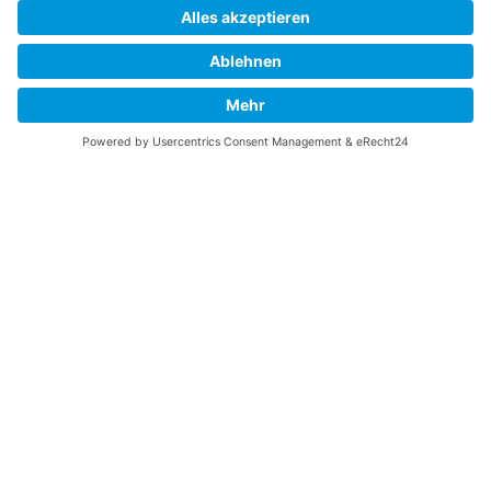
Gefällt Ihnen diese Website über die B-17 Flying
Fortress? Ich könnte Ihnen helfen, die Informationen
zu finden, die Sie suchen? Ich würde mich sehr
freuen, wenn Sie meine Arbeit jetzt mit
PayPal
Me
unterstützen!
SOCIAL MEDIA