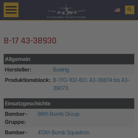
search
B-17 43-38930
Allgemein
Hersteller:
Boeing
Produktionsblock:
B-17G-100-BO: 43-38874 bis 43-
39073
Einsatzgeschichte
Bomber-
96th Bomb Group
Gruppe:
Bomber-
413th Bomb Squadron