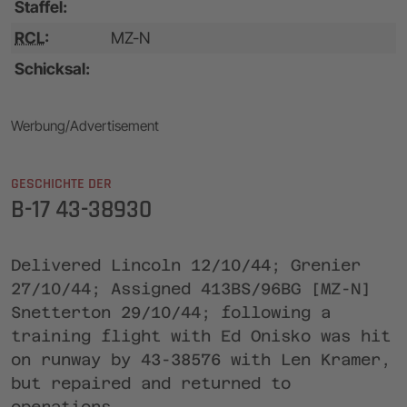
Staffel:
RCL
:
MZ-N
Schicksal:
Werbung/Advertisement
GESCHICHTE DER
B-17 43-38930
Delivered Lincoln 12/10/44; Grenier
27/10/44; Assigned 413BS/96BG [MZ-N]
Snetterton 29/10/44; following a
training flight with Ed Onisko was hit
on runway by 43-38576 with Len Kramer,
but repaired and returned to
operations.