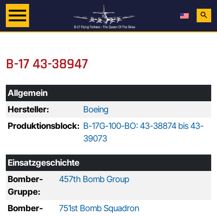
search
B-17 43-38947
Allgemein
Hersteller:
Boeing
Produktionsblock:
B-17G-100-BO: 43-38874 bis 43-
39073
Einsatzgeschichte
Bomber-
457th Bomb Group
Gruppe:
Bomber-
751st Bomb Squadron