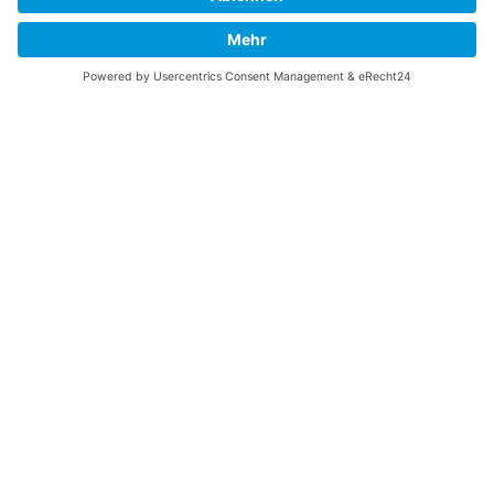
freuen, wenn Sie meine Arbeit jetzt mit
PayPal
Me
unterstützen!
SOCIAL MEDIA
B-17 Bomber Flying Fortress – The Queen Of The Skies -
www.b17flyingfortress.de