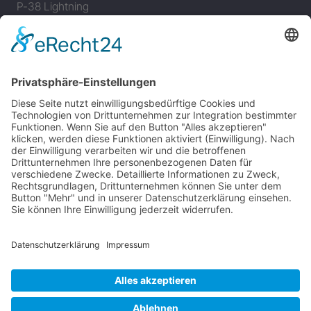
P-38 Lightning
P-47 Thunderbolt
P-51 Mustang
INFO
Über diese B-17 Webseite
Kontakt
Impressum
Datenschutzerklärung
B-17 Fan Store
Links
UNTERSTÜTZEN
Gefällt Ihnen diese Website über die B-17 Flying
Fortress? Ich könnte Ihnen helfen, die Informationen
zu finden, die Sie suchen? Ich würde mich sehr