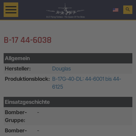
search
B-17 44-6038
Allgemein
Hersteller:
Douglas
Produktionsblock:
B-17G-40-DL: 44-6001 bis 44-
6125
Einsatzgeschichte
Bomber-
-
Gruppe:
Bomber-
-