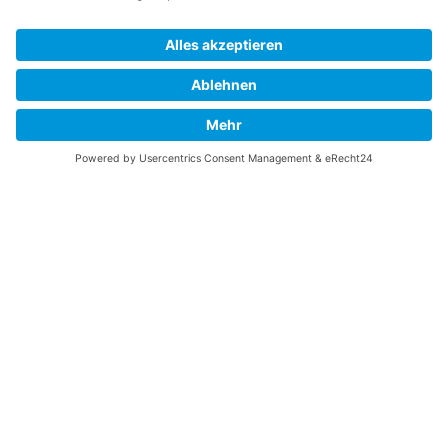
Links
UNTERSTÜTZEN
Gefällt Ihnen diese Website über die B-17 Flying
Fortress? Ich könnte Ihnen helfen, die Informationen
zu finden, die Sie suchen? Ich würde mich sehr
freuen, wenn Sie meine Arbeit jetzt mit
PayPal
Me
unterstützen!