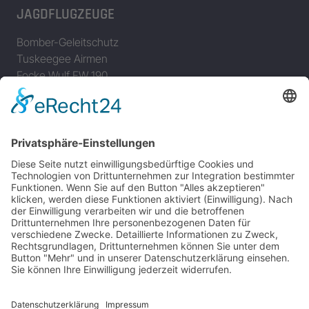
JAGDFLUGZEUGE
Bomber-Geleitschutz
Tuskeegee Airmen
Focke Wulf FW 190
Messerschmitt Bf 109
Messerschmitt Me 163
Messerschmitt Me 262
P-38 Lightning
P-47 Thunderbolt
P-51 Mustang
INFO
Über diese B-17 Webseite
Kontakt
Impressum
Datenschutzerklärung
B-17 Fan Store