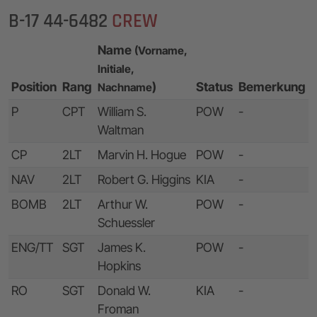
B-17 44-6482
CREW
Name
(Vorname,
Initiale,
Position
Rang
)
Status
Bemerkung
Nachname
P
CPT
William S.
POW
-
Waltman
CP
2LT
Marvin H. Hogue
POW
-
NAV
2LT
Robert G. Higgins
KIA
-
BOMB
2LT
Arthur W.
POW
-
Schuessler
ENG/TT
SGT
James K.
POW
-
Hopkins
RO
SGT
Donald W.
KIA
-
Froman