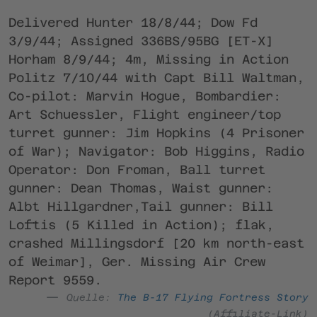
Delivered Hunter 18/8/44; Dow Fd
3/9/44; Assigned 336BS/95BG [ET-X]
Horham 8/9/44; 4m, Missing in Action
Politz 7/10/44 with Capt Bill Waltman,
Co-pilot: Marvin Hogue, Bombardier:
Art Schuessler, Flight engineer/top
turret gunner: Jim Hopkins (4 Prisoner
of War); Navigator: Bob Higgins, Radio
Operator: Don Froman, Ball turret
gunner: Dean Thomas, Waist gunner:
Albt Hillgardner,Tail gunner: Bill
Loftis (5 Killed in Action); flak,
crashed Millingsdorf [20 km north-east
of Weimar], Ger. Missing Air Crew
Report 9559.
Quelle:
The B-17 Flying Fortress Story
(Affiliate-Link)