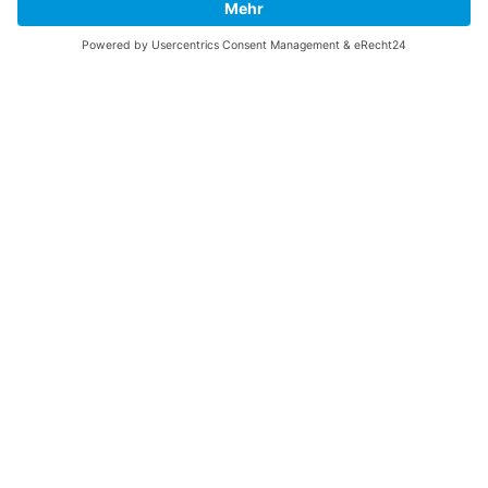
Über diese B-17 Webseite
Kontakt
Impressum
Datenschutzerklärung
B-17 Fan Store
Links
UNTERSTÜTZEN
Gefällt Ihnen diese Website über die B-17 Flying
Fortress? Ich könnte Ihnen helfen, die Informationen
zu finden, die Sie suchen? Ich würde mich sehr
freuen, wenn Sie meine Arbeit jetzt mit
PayPal
Me
unterstützen!