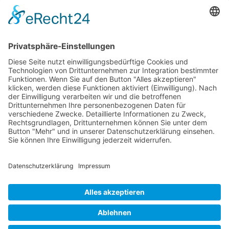
Einsätze der Memphis Belle
Memphis Belle – Original Dokumentation
Der Film (1990)
The Memphis Belle – The Final Chapter in Memphis
JAGDFLUGZEUGE
Bomber-Geleitschutz
Tuskeegee Airmen
Focke Wulf FW 190
Messerschmitt Bf 109
Messerschmitt Me 163
Messerschmitt Me 262
P-38 Lightning
P-47 Thunderbolt
P-51 Mustang
INFO