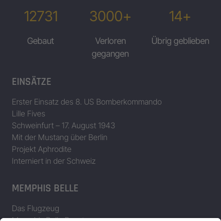
12731
3000+
14+
Gebaut
Verloren
Übrig geblieben
gegangen
EINSÄTZE
Erster Einsatz des 8. US Bomberkommando
Lille Fives
Schweinfurt – 17. August 1943
Mit der Mustang über Berlin
Projekt Aphrodite
Interniert in der Schweiz
MEMPHIS BELLE
Das Flugzeug
Memphis Belle Besatzung