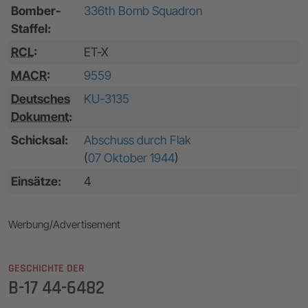
Bomber-
336th Bomb Squadron
Staffel:
RCL
:
ET-X
MACR
:
9559
Deutsches
KU-3135
Dokument
:
Schicksal:
Abschuss durch Flak
(
07 Oktober 1944
)
Einsätze:
4
Werbung/Advertisement
GESCHICHTE DER
B-17 44-6482