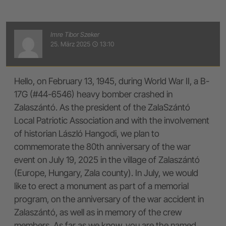
Imre Tibor Szeker
25. März 2025
13:10
access_time
Hello, on February 13, 1945, during World War II, a B-
17G (#44-6546) heavy bomber crashed in
Zalaszántó. As the president of the ZalaSzántó
Local Patriotic Association and with the involvement
of historian László Hangodi, we plan to
commemorate the 80th anniversary of the war
event on July 19, 2025 in the village of Zalaszántó
(Europe, Hungary, Zala county). In July, we would
like to erect a monument as part of a memorial
program, on the anniversary of the war accident in
Zalaszántó, as well as in memory of the crew
members. As far as we know, you are the named