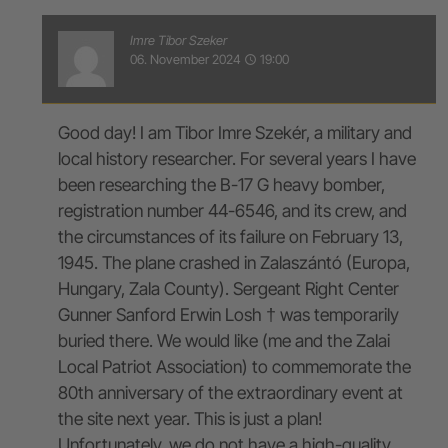
Imre Tibor Szeker
06. November 2024
19:00
access_time
Good day! I am Tibor Imre Szekér, a military and
local history researcher. For several years I have
been researching the B-17 G heavy bomber,
registration number 44-6546, and its crew, and
the circumstances of its failure on February 13,
1945. The plane crashed in Zalaszántó (Europa,
Hungary, Zala County). Sergeant Right Center
Gunner Sanford Erwin Losh † was temporarily
buried there. We would like (me and the Zalai
Local Patriot Association) to commemorate the
80th anniversary of the extraordinary event at
the site next year. This is just a plan!
Unfortunately, we do not have a high-quality