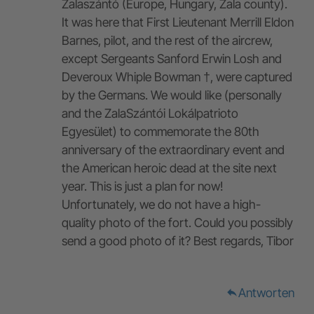
Zalaszántó (Europe, Hungary, Zala county).
It was here that First Lieutenant Merrill Eldon
Barnes, pilot, and the rest of the aircrew,
except Sergeants Sanford Erwin Losh and
Deveroux Whiple Bowman †, were captured
by the Germans. We would like (personally
and the ZalaSzántói Lokálpatrioto
Egyesület) to commemorate the 80th
anniversary of the extraordinary event and
the American heroic dead at the site next
year. This is just a plan for now!
Unfortunately, we do not have a high-
quality photo of the fort. Could you possibly
send a good photo of it? Best regards, Tibor
Antworten
reply