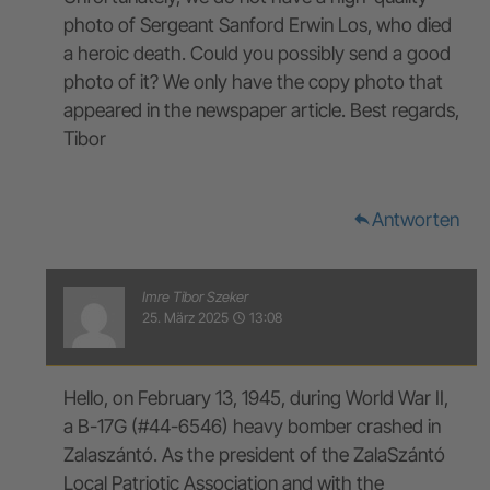
photo of Sergeant Sanford Erwin Los, who died
a heroic death. Could you possibly send a good
photo of it? We only have the copy photo that
appeared in the newspaper article. Best regards,
Tibor
Antworten
reply
Imre Tibor Szeker
25. März 2025
13:08
access_time
Hello, on February 13, 1945, during World War II,
a B-17G (#44-6546) heavy bomber crashed in
Zalaszántó. As the president of the ZalaSzántó
Local Patriotic Association and with the