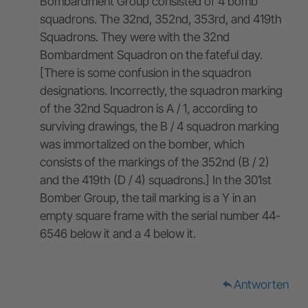
Bombardment Group consisted of 4 bomb
squadrons. The 32nd, 352nd, 353rd, and 419th
Squadrons. They were with the 32nd
Bombardment Squadron on the fateful day.
[There is some confusion in the squadron
designations. Incorrectly, the squadron marking
of the 32nd Squadron is A / 1, according to
surviving drawings, the B / 4 squadron marking
was immortalized on the bomber, which
consists of the markings of the 352nd (B / 2)
and the 419th (D / 4) squadrons.] In the 301st
Bomber Group, the tail marking is a Y in an
empty square frame with the serial number 44-
6546 below it and a 4 below it.
Antworten
reply