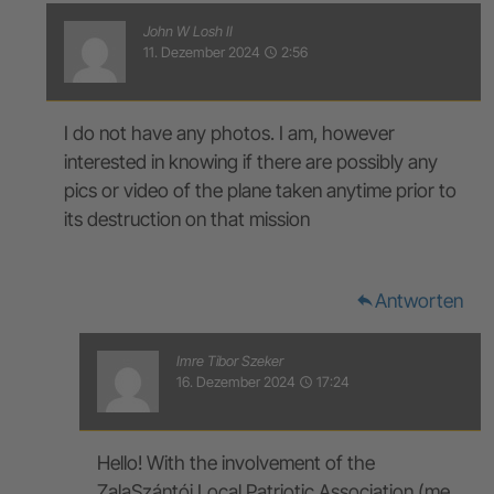
John W Losh II
11. Dezember 2024
2:56
access_time
I do not have any photos. I am, however
interested in knowing if there are possibly any
pics or video of the plane taken anytime prior to
its destruction on that mission
Antworten
reply
Imre Tibor Szeker
16. Dezember 2024
17:24
access_time
Hello! With the involvement of the
ZalaSzántói Local Patriotic Association (me