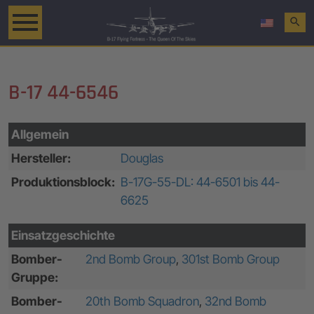
search
B-17 44-6546
Allgemein
Hersteller:
Douglas
Produktionsblock:
B-17G-55-DL: 44-6501 bis 44-
6625
Einsatzgeschichte
Bomber-
2nd Bomb Group
,
301st Bomb Group
Gruppe:
Bomber-
20th Bomb Squadron
,
32nd Bomb