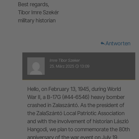
Best regards,
Tibor Imre Szekér
military historian
Antworten
reply
Imre Tibor Szeker
25. März 2025
13:09
access_time
Hello, on February 13, 1945, during World
War II, a B-17G (#44-6546) heavy bomber
crashed in Zalaszántó. As the president of
the ZalaSzántó Local Patriotic Association
and with the involvement of historian László
Hangodi, we plan to commemorate the 80th
anniversary of the war event on July 19,