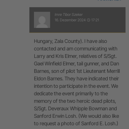
Imre Tibor Szeker
16. Dezember 2024
17:21
access_time
Hungary, Zala County). I have also
contacted and am communicating with
Larry and Kris Elmer, relatives of S/Sgt.
Gael Winfield Elmer, tail gunner, and Dan
Barnes, son of pilot 1st Lieutenant Merrill
Eldon Barnes. They have indicated their
intention to participate in the event. We
dedicate the event primarily to the
memory of the two heroic dead pilots,
S/Sgt. Deveraux Whipple Bowman and
Sanford Erwin Losh. (We would also like
to request a photo of Sanford E. Losh.)