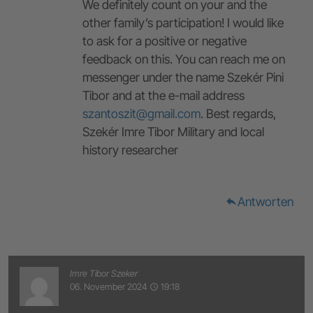
We definitely count on your and the
other family’s participation! I would like
to ask for a positive or negative
feedback on this. You can reach me on
messenger under the name Szekér Pini
Tibor and at the e-mail address
szantoszit@gmail.com
. Best regards,
Szekér Imre Tibor Military and local
history researcher
Antworten
reply
Imre Tibor Szeker
06. November 2024
19:18
access_time