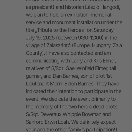
as president) and historian László Hangodi,
we plan to hold an exhibition, memorial
service and monument installation under the
title „Tribute to the Heroes“ on Saturday,
July 19, 2025 (between 9:30-12:00) in the
village of Zalaszántó (Europe, Hungary, Zala
County). I have also contacted and am
communicating with Larry and Kris Elmer,
relatives of S/Sgt. Gael Winfield Elmer, tail
gunner, and Dan Barnes, son of pilot 1st
Lieutenant Merrill Eldon Barnes. They have
indicated their intention to participate in the
event. We dedicate the event primarily to
the memory of the two heroic dead pilots,
S/Sgt. Deveraux Whipple Bowman and
Sanford Erwin Losh. We definitely expect
your and the other family’s participation! I