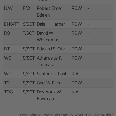
NAV
F/O
Robert Elmer
POW
-
Edelen
ENG/TT
S/SGT
Dale H. Harper
POW
-
RO
T/SGT
David W.
POW
-
Whitcombe
BT
S/SGT
Edward S. Olie
POW
-
WG
S/SGT
Athanasius P.
POW
-
Thomas
WG
S/SGT
Sanford E. Losh
KIA
-
TG
S/SGT
Gael W. Elmer
POW
-
TOG
S/SGT
Deveroux W.
KIA
-
Bowman
Diese Seite wurde zuletzt am 15. April 2020 aktualisiert