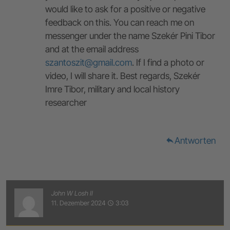
would like to ask for a positive or negative
feedback on this. You can reach me on
messenger under the name Szekér Pini Tibor
and at the email address
szantoszit@gmail.com
. If I find a photo or
video, I will share it. Best regards, Szekér
Imre Tibor, military and local history
researcher
Antworten
reply
John W Losh II
11. Dezember 2024
3:03
access_time