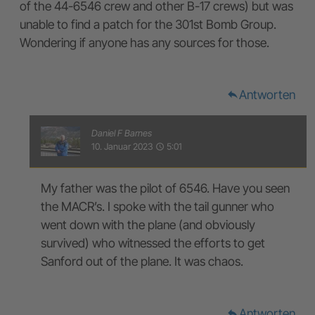
of the 44-6546 crew and other B-17 crews) but was
unable to find a patch for the 301st Bomb Group.
Wondering if anyone has any sources for those.
Antworten
reply
Daniel F Barnes
10. Januar 2023
5:01
access_time
My father was the pilot of 6546. Have you seen
the MACR’s. I spoke with the tail gunner who
went down with the plane (and obviously
survived) who witnessed the efforts to get
Sanford out of the plane. It was chaos.
Antworten
reply