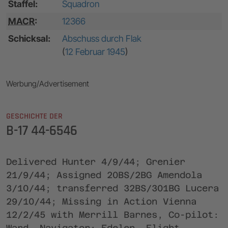
Staffel:
Squadron
MACR
:
12366
Schicksal:
Abschuss durch Flak
(
12 Februar 1945
)
Werbung/Advertisement
GESCHICHTE DER
B-17 44-6546
Delivered Hunter 4/9/44; Grenier
21/9/44; Assigned 20BS/2BG Amendola
3/10/44; transferred 32BS/301BG Lucera
29/10/44; Missing in Action Vienna
12/2/45 with Merrill Barnes, Co-pilot:
Ward, Navigator: Edelen, Flight