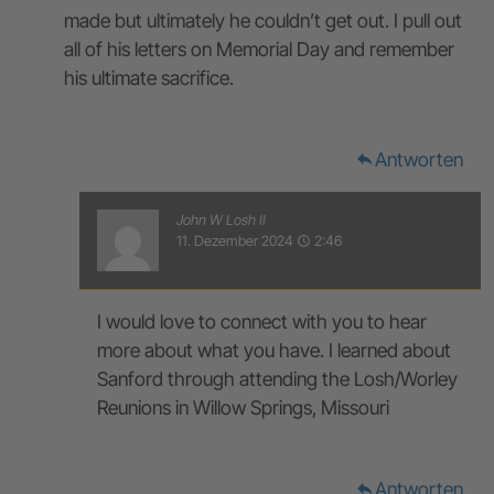
made but ultimately he couldn’t get out. I pull out
all of his letters on Memorial Day and remember
his ultimate sacrifice.
Antworten
reply
John W Losh II
11. Dezember 2024
2:46
access_time
I would love to connect with you to hear
more about what you have. I learned about
Sanford through attending the Losh/Worley
Reunions in Willow Springs, Missouri
Antworten
reply