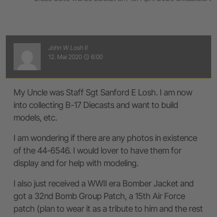
John W Losh II
12. Mai 2020
6:00
access_time
My Uncle was Staff Sgt Sanford E Losh. I am now
into collecting B-17 Diecasts and want to build
models, etc.
I am wondering if there are any photos in existence
of the 44-6546. I would lover to have them for
display and for help with modeling.
I also just received a WWII era Bomber Jacket and
got a 32nd Bomb Group Patch, a 15th Air Force
patch (plan to wear it as a tribute to him and the rest