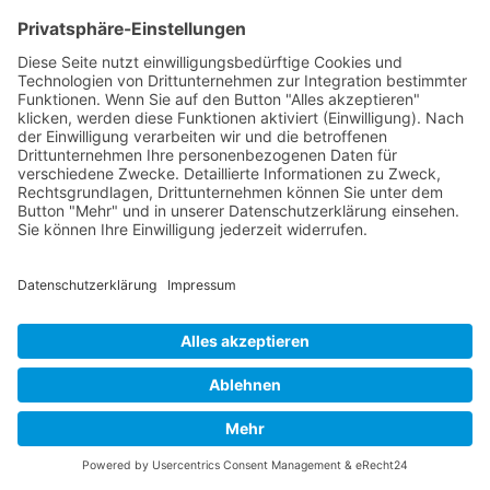
Name
:
E-Mail
:
Web (optional):
Mich per E-Mail benachrichtigen, wenn jemand auf
meinen Kommentar antwortet.
Ich stimme der B-17 Bomber Flying Fortress - The
Queen Of The Skies zu, Daten zu speichern, die ich über
dieses Formular abschicke
(Datenschutzerklärung)
*
Kommentar: