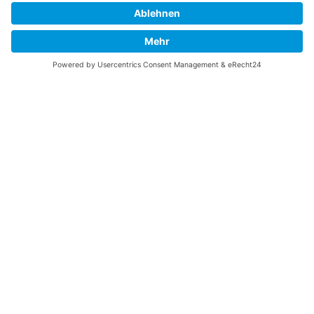
UNTERSTÜTZEN
Gefällt Ihnen diese Website über die B-17 Flying
Fortress? Ich könnte Ihnen helfen, die Informationen
zu finden, die Sie suchen? Ich würde mich sehr
freuen, wenn Sie meine Arbeit jetzt mit
PayPal
Me
unterstützen!
SOCIAL MEDIA