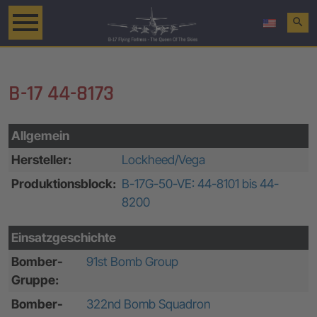
search
B-17 44-8173
Allgemein
Hersteller:
Lockheed/Vega
Produktionsblock:
B-17G-50-VE: 44-8101 bis 44-
8200
Einsatzgeschichte
Bomber-
91st Bomb Group
Gruppe:
Bomber-
322nd Bomb Squadron