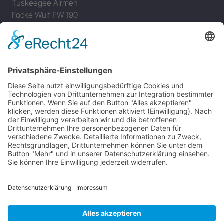
Tuskeegee Airmen
Focke Wulf FW 190
Messerschmitt Bf 109
Messerschmitt Me 163
Messerschmitt Me 262
P-38 Lightning
P-47 Thunderbolt
P-51 Mustang
INFO
Über diese B-17 Webseite
Kontakt
Impressum
Datenschutzerklärung
B-17 Fan Store
Links