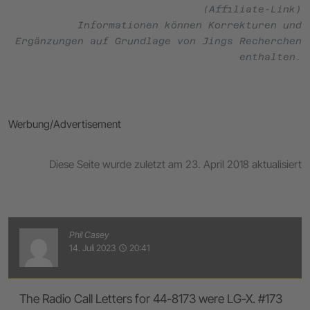
(Affiliate-Link)
Informationen können Korrekturen und
Ergänzungen auf Grundlage von Jings Recherchen
enthalten.
Werbung/Advertisement
Diese Seite wurde zuletzt am 23. April 2018 aktualisiert
Phil Casey
14. Juli 2023
20:41
access_time
The Radio Call Letters for 44-8173 were LG-X. #173