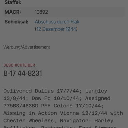
Staffel:
MACR
:
10892
Schicksal:
Abschuss durch Flak
(
12 Dezember 1944
)
Werbung/Advertisement
GESCHICHTE DER
B-17 44-8231
Delivered Dallas 17/7/44; Langley
13/8/44; Dow Fd 10/10/44; Assigned
775BS/463BG PFF Celone 17/10/44;
Missing in Action Vienna 12/12/44 with
Chester Wheeless, Navigator: Harley
McAllister, Bombardier: Fred Simmons,