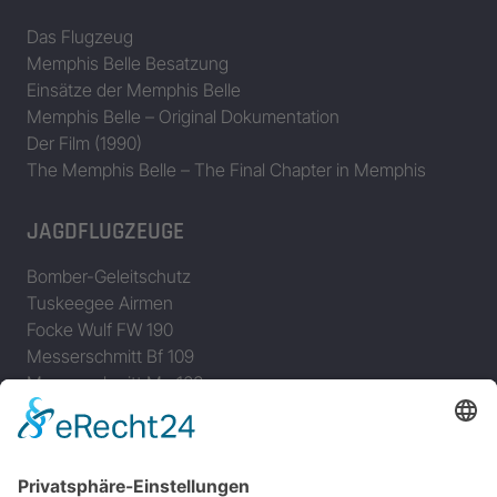
Das Flugzeug
Memphis Belle Besatzung
Einsätze der Memphis Belle
Memphis Belle – Original Dokumentation
Der Film (1990)
The Memphis Belle – The Final Chapter in Memphis
JAGDFLUGZEUGE
Bomber-Geleitschutz
Tuskeegee Airmen
Focke Wulf FW 190
Messerschmitt Bf 109
Messerschmitt Me 163
Messerschmitt Me 262
P-38 Lightning
P-47 Thunderbolt
P-51 Mustang