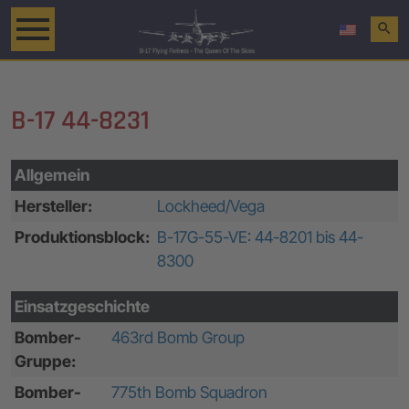
search
B-17 44-8231
Allgemein
Hersteller:
Lockheed/Vega
Produktionsblock:
B-17G-55-VE: 44-8201 bis 44-
8300
Einsatzgeschichte
Bomber-
463rd Bomb Group
Gruppe:
Bomber-
775th Bomb Squadron