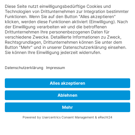
INFO
Über diese B-17 Webseite
Kontakt
Impressum
Datenschutzerklärung
B-17 Fan Store
Links
UNTERSTÜTZEN
Gefällt Ihnen diese Website über die B-17 Flying
Fortress? Ich könnte Ihnen helfen, die Informationen
zu finden, die Sie suchen? Ich würde mich sehr
freuen, wenn Sie meine Arbeit jetzt mit
PayPal
Me
unterstützen!