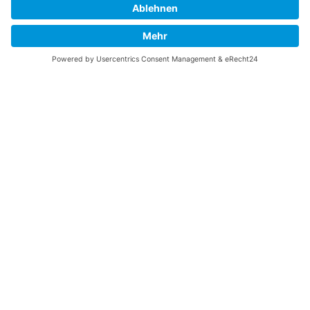
zu finden, die Sie suchen? Ich würde mich sehr
freuen, wenn Sie meine Arbeit jetzt mit
PayPal
Me
unterstützen!
SOCIAL MEDIA
B-17 Bomber Flying Fortress – The Queen Of The Skies -