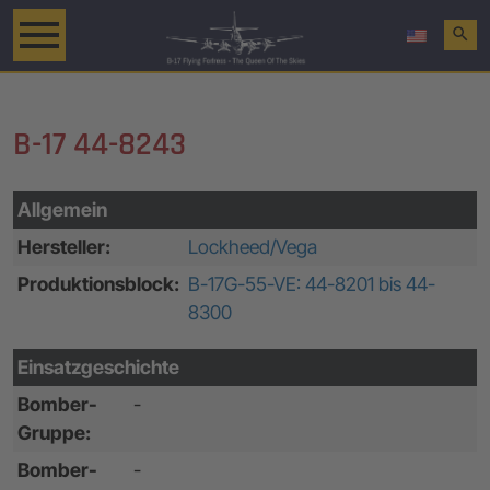
search
B-17 44-8243
Allgemein
Hersteller:
Lockheed/Vega
Produktionsblock:
B-17G-55-VE: 44-8201 bis 44-
8300
Einsatzgeschichte
Bomber-
-
Gruppe:
Bomber-
-