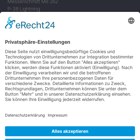
Messerschmitt Me 262
P-38 Lightning
P-47 Thunderbolt
P-51 Mustang
INFO
Über diese B-17 Webseite
Kontakt
Impressum
Datenschutzerklärung
B-17 Fan Store
Links
UNTERSTÜTZEN
Gefällt Ihnen diese Website über die B-17 Flying
Fortress? Ich könnte Ihnen helfen, die Informationen