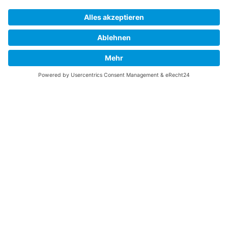
Gefällt Ihnen diese Website über die B-17 Flying
Fortress? Ich könnte Ihnen helfen, die Informationen
zu finden, die Sie suchen? Ich würde mich sehr
freuen, wenn Sie meine Arbeit jetzt mit
PayPal
Me
unterstützen!
SOCIAL MEDIA