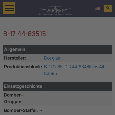
search
B-17 44-83515
Allgemein
Hersteller:
Douglas
Produktionsblock:
B-17G-85-DL: 44-83486 bis 44-
83585
Einsatzgeschichte
Bomber-
-
Gruppe:
Bomber-Staffel:
-