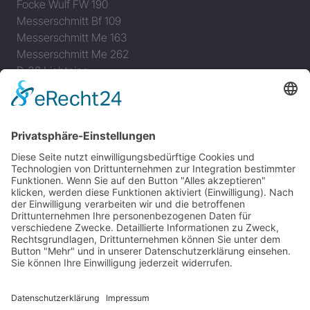
Focke Wulf FW 190
Messerschmitt Bf 109
Messerschmitt Me 163
Messerschmitt Me 262
P-38 Lightning
P-47 Thunderbolt
P-51 Mustang
INFO
Über diese B-17 Webseite
Kontakt
Impressum
Datenschutzerklärung
B-17 Fan Store
Links
UNTERSTÜTZEN