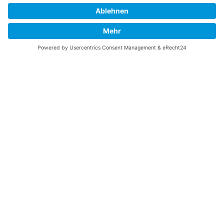
zu finden, die Sie suchen? Ich würde mich sehr
freuen, wenn Sie meine Arbeit jetzt mit
PayPal
Me
unterstützen!
SOCIAL MEDIA