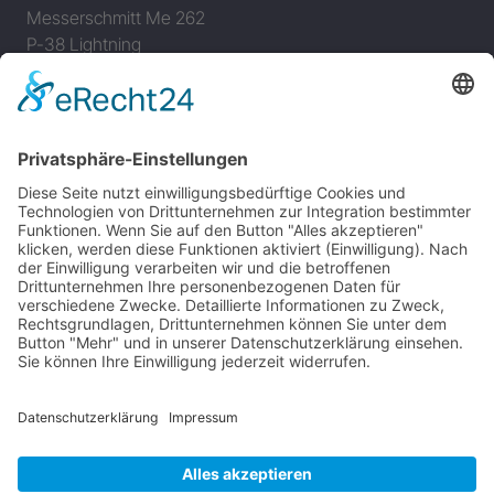
Messerschmitt Me 262
P-38 Lightning
P-47 Thunderbolt
P-51 Mustang
INFO
Über diese B-17 Webseite
Kontakt
Impressum
Datenschutzerklärung
B-17 Fan Store
Links
UNTERSTÜTZEN
Gefällt Ihnen diese Website über die B-17 Flying
Fortress? Ich könnte Ihnen helfen, die Informationen