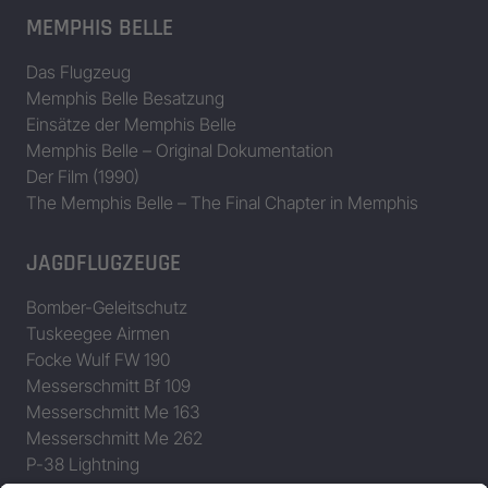
MEMPHIS BELLE
Das Flugzeug
Memphis Belle Besatzung
Einsätze der Memphis Belle
Memphis Belle – Original Dokumentation
Der Film (1990)
The Memphis Belle – The Final Chapter in Memphis
JAGDFLUGZEUGE
Bomber-Geleitschutz
Tuskeegee Airmen
Focke Wulf FW 190
Messerschmitt Bf 109
Messerschmitt Me 163
Messerschmitt Me 262
P-38 Lightning