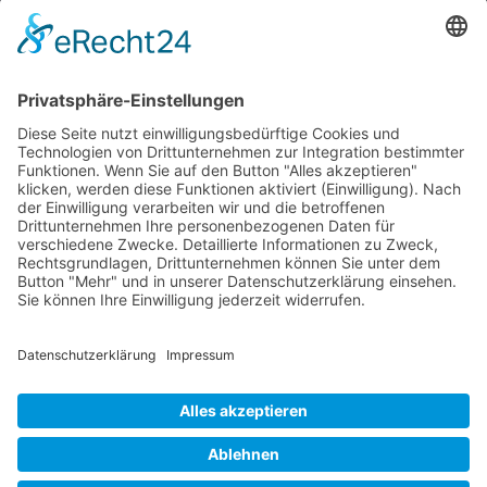
P-47 Thunderbolt
P-51 Mustang
INFO
Über diese B-17 Webseite
Kontakt
Impressum
Datenschutzerklärung
B-17 Fan Store
Links
UNTERSTÜTZEN
Gefällt Ihnen diese Website über die B-17 Flying
Fortress? Ich könnte Ihnen helfen, die Informationen
zu finden, die Sie suchen? Ich würde mich sehr
freuen, wenn Sie meine Arbeit jetzt mit
PayPal