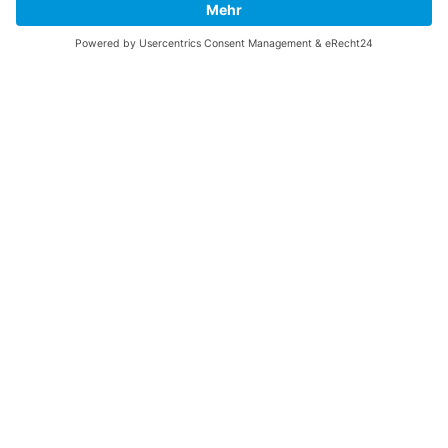
Me
unterstützen!
SOCIAL MEDIA
B-17 Bomber Flying Fortress – The Queen Of The Skies -
www.b17flyingfortress.de