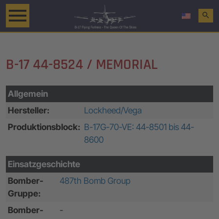
search
B-17 44-8524 / MEMORIAL
Allgemein
Hersteller:
Lockheed/Vega
Produktionsblock:
B-17G-70-VE: 44-8501 bis 44-
8600
Einsatzgeschichte
Bomber-
487th Bomb Group
Gruppe:
Bomber-
-