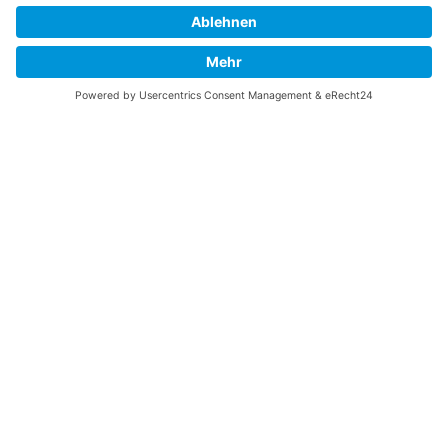
zu finden, die Sie suchen? Ich würde mich sehr
freuen, wenn Sie meine Arbeit jetzt mit
PayPal
Me
unterstützen!
SOCIAL MEDIA