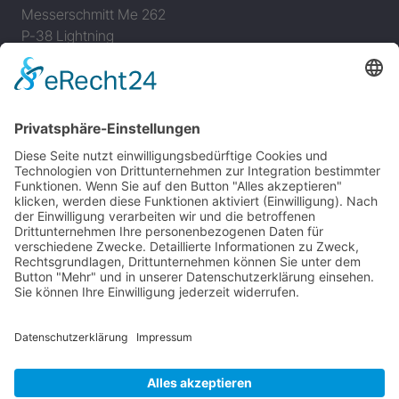
Messerschmitt Me 262
P-38 Lightning
P-47 Thunderbolt
P-51 Mustang
INFO
Über diese B-17 Webseite
Kontakt
Impressum
Datenschutzerklärung
B-17 Fan Store
Links
UNTERSTÜTZEN
Gefällt Ihnen diese Website über die B-17 Flying
Fortress? Ich könnte Ihnen helfen, die Informationen