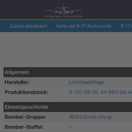
Zuletzt aktualisiert
Karte der B-17 Absturzorte
B-17 
Allgemein
Hersteller:
Lockheed/Vega
Produktionsblock:
B-17G-85-VE: 44-8801 bis 
Einsatzgeschichte
Bomber-Gruppe:
493rd Bomb Group
Bomber-Staffel:
-