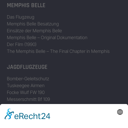
MEMPHIS BELLE
Das Flugzeug
Memphis Belle Besatzung
Einsätze der Memphis Belle
Memphis Belle – Original Dokumentation
Der Film (1990)
The Memphis Belle – The Final Chapter in Memphis
JAGDFLUGZEUGE
Bomber-Geleitschutz
Tuskeegee Airmen
Focke Wulf FW 190
Messerschmitt Bf 109
Messerschmitt Me 163
Messerschmitt Me 262
P-38 Lightning
P-47 Thunderbolt