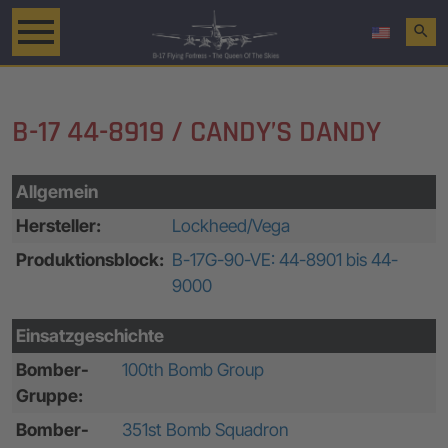
search
B-17 44-8919 / CANDY’S DANDY
Allgemein
Hersteller:
Lockheed/Vega
Produktionsblock:
B-17G-90-VE: 44-8901 bis 44-
9000
Einsatzgeschichte
Bomber-
100th Bomb Group
Gruppe:
Bomber-
351st Bomb Squadron