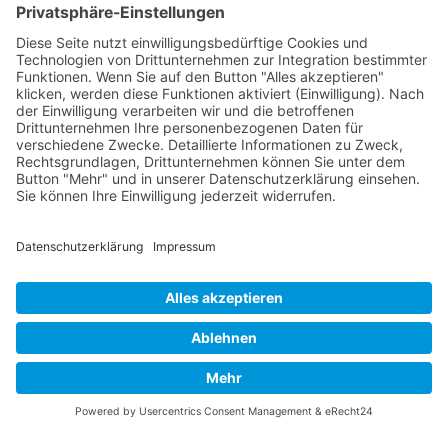
P-51 Mustang
INFO
Über diese B-17 Webseite
Kontakt
Impressum
Datenschutzerklärung
B-17 Fan Store
Links
UNTERSTÜTZEN
Gefällt Ihnen diese Website über die B-17 Flying
Fortress? Ich könnte Ihnen helfen, die Informationen
zu finden, die Sie suchen? Ich würde mich sehr
freuen, wenn Sie meine Arbeit jetzt mit
PayPal