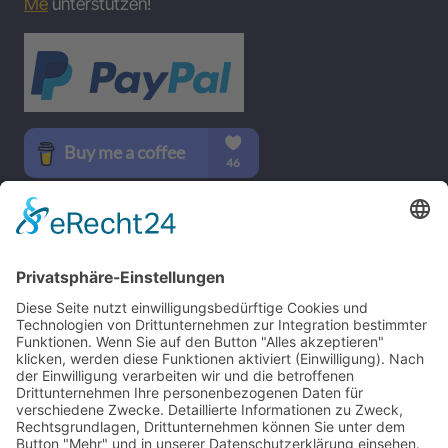
Me
unterstützen!
SOCIAL MEDIA
B-17 Bomber Flying Fortress – The Queen Of The Skies -
www.b17flyingfortress.de
Kontakt
Impressum
Datenschutzerklärung
Deutsch
English