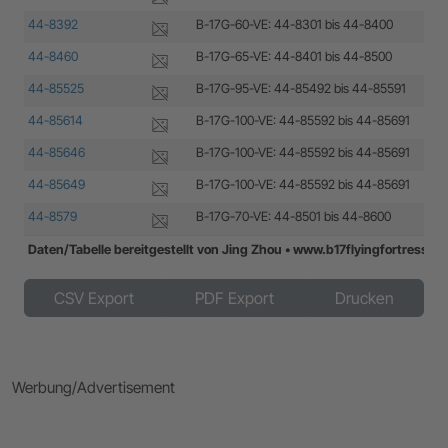
44-8392
B-17G-60-VE: 44-8301 bis 44-8400
Loc
44-8460
B-17G-65-VE: 44-8401 bis 44-8500
Loc
44-85525
B-17G-95-VE: 44-85492 bis 44-85591
Loc
44-85614
B-17G-100-VE: 44-85592 bis 44-85691
Loc
44-85646
B-17G-100-VE: 44-85592 bis 44-85691
Loc
44-85649
B-17G-100-VE: 44-85592 bis 44-85691
Loc
44-8579
B-17G-70-VE: 44-8501 bis 44-8600
Loc
Daten/Tabelle bereitgestellt von Jing Zhou • www.b17flyingfortress.d
Daten/Tabelle bereitgestellt von Jing Zhou • www.b17flyingfortress.d
CSV Export
PDF Export
Drucken
Werbung/Advertisement