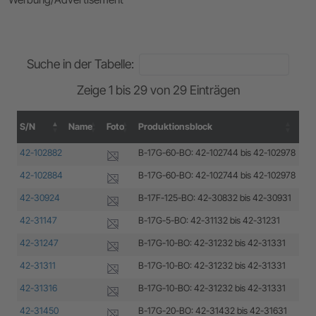
Suche in der Tabelle:
Zeige 1 bis 29 von 29 Einträgen
S/N
Name
Foto
Produktionsblock
Her
S/N
Name
Foto
Produktionsblock
Her
42-102882
B-17G-60-BO: 42-102744 bis 42-102978
Boe
42-102884
B-17G-60-BO: 42-102744 bis 42-102978
Boe
42-30924
B-17F-125-BO: 42-30832 bis 42-30931
Boe
42-31147
B-17G-5-BO: 42-31132 bis 42-31231
Boe
42-31247
B-17G-10-BO: 42-31232 bis 42-31331
Boe
42-31311
B-17G-10-BO: 42-31232 bis 42-31331
Boe
42-31316
B-17G-10-BO: 42-31232 bis 42-31331
Boe
42-31450
B-17G-20-BO: 42-31432 bis 42-31631
Boe