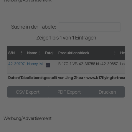
Suche in der Tabelle:
Zeige 1 bis 1 von 1 Einträgen
S/N
Name
Foto
Produktionsblock
Herste
S/N
Name
Foto
Produktionsblock
Herste
42-39797
Nancy-M
B-17G-1-VE: 42-39758 bis 42-39857
Lockh
Daten/Tabelle bereitgestellt von Jing Zhou • www.b17flyingfortress.
Daten/Tabelle bereitgestellt von Jing Zhou • www.b17flyingfortress.
CSV Export
PDF Export
Drucken
Werbung/Advertisement