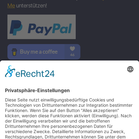
Me
unterstützen!
SOCIAL MEDIA
B-17 Bomber Flying Fortress – The Queen Of The Skies -
www.b17flyingfortress.de