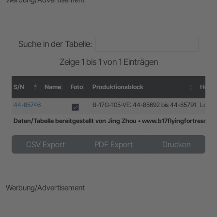
Suche in der Tabelle:
Zeige 1 bis 1 von 1 Einträgen
S/N
Name
Foto
Produktionsblock
Herste
S/N
Name
Foto
Produktionsblock
Herste
44-85746
B-17G-105-VE: 44-85692 bis 44-85791
Lockh
Daten/Tabelle bereitgestellt von Jing Zhou • www.b17flyingfortress.
Daten/Tabelle bereitgestellt von Jing Zhou • www.b17flyingfortress.
CSV Export
PDF Export
Drucken
Werbung/Advertisement