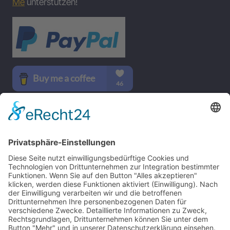
Me
unterstützen!
SOCIAL MEDIA
B-17 Bomber Flying Fortress – The Queen Of The Skies -
www.b17flyingfortress.de
Kontakt
Impressum
Datenschutzerklärung
Deutsch
English