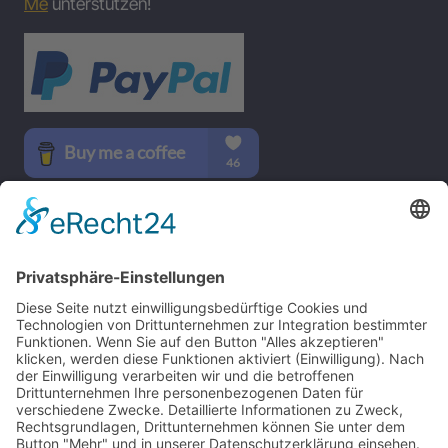
Me
unterstützen!
SOCIAL MEDIA
B-17 Bomber Flying Fortress – The Queen Of The Skies -
www.b17flyingfortress.de
Kontakt
Impressum
Datenschutzerklärung
Deutsch
English