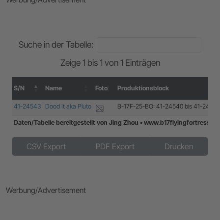
Suche in der Tabelle:
Zeige 1 bis 1 von 1 Einträgen
S/N
Name
Foto
Produktionsblock
S/N
Name
Foto
Produktionsblock
41-24543
Dood It aka Pluto
B-17F-25-BO: 41-24540 bis 41-2458
Daten/Tabelle bereitgestellt von Jing Zhou • www.b17flyingfortress.
Daten/Tabelle bereitgestellt von Jing Zhou • www.b17flyingfortress.
CSV Export
PDF Export
Drucken
Werbung/Advertisement