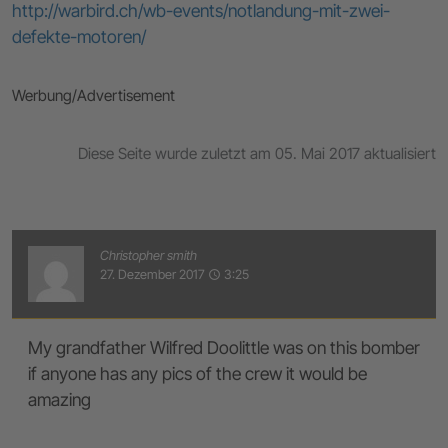
http://warbird.ch/wb-events/notlandung-mit-zwei-
defekte-motoren/
Werbung/Advertisement
Diese Seite wurde zuletzt am 05. Mai 2017 aktualisiert
Christopher smith
27. Dezember 2017
3:25
access_time
My grandfather Wilfred Doolittle was on this bomber
if anyone has any pics of the crew it would be
amazing