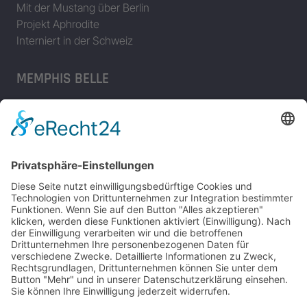
Mit der Mustang über Berlin
Projekt Aphrodite
Interniert in der Schweiz
MEMPHIS BELLE
Das Flugzeug
Memphis Belle Besatzung
Einsätze der Memphis Belle
Memphis Belle – Original Dokumentation
Der Film (1990)
The Memphis Belle – The Final Chapter in Memphis
JAGDFLUGZEUGE
Bomber-Geleitschutz
Tuskeegee Airmen
Focke Wulf FW 190
Messerschmitt Bf 109