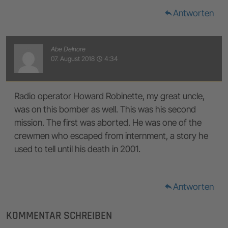
Antworten
reply
Abe Delnore
07. August 2018
4:34
access_time
Radio operator Howard Robinette, my great uncle,
was on this bomber as well. This was his second
mission. The first was aborted. He was one of the
crewmen who escaped from internment, a story he
used to tell until his death in 2001.
Antworten
reply
KOMMENTAR SCHREIBEN