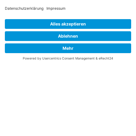
Messerschmitt Me 163
Messerschmitt Me 262
P-38 Lightning
P-47 Thunderbolt
P-51 Mustang
INFO
Über diese B-17 Webseite
Kontakt
Impressum
Datenschutzerklärung
B-17 Fan Store
Links
UNTERSTÜTZEN
Gefällt Ihnen diese Website über die B-17 Flying