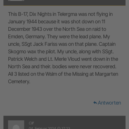
This B-17, Dix Nights in Telergma was not flying in
January 1944 because it was shot down on 11
December 1943 over the North Sea on raid to
Emden, Germany. They were the lead plane. My
uncle, SSgt Jack Fariss was on that plane. Captain
Skogmo wax the pilot. My uncle, along with SSgt.
Patrick Welch and Lt. Merle Vloud went down in the
North Sea and their. bodies were never recovered.
All 3 listed on the Wslm of the Missing at Margarten
Cemetery.
Antworten
reply
Clif
04. Februar 2024
17:23
access_time