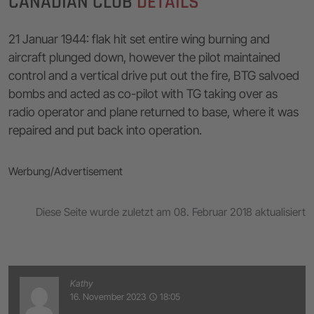
CANADIAN CLUB
DETAILS
21 Januar 1944: flak hit set entire wing burning and
aircraft plunged down, however the pilot maintained
control and a vertical drive put out the fire, BTG salvoed
bombs and acted as co-pilot with TG taking over as
radio operator and plane returned to base, where it was
repaired and put back into operation.
Werbung/Advertisement
Diese Seite wurde zuletzt am 08. Februar 2018 aktualisiert
Kathy
16. November 2023
18:05
access_time