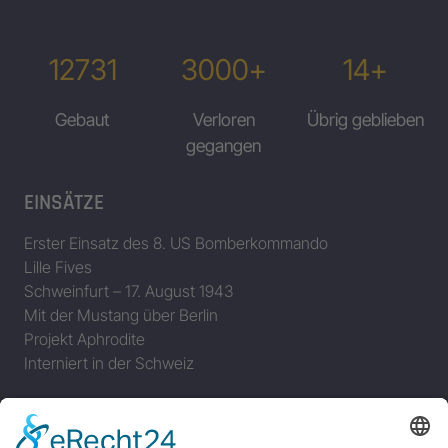
12731
3000+
14+
Gebaut
Verloren
Übrig geblieben
gegangen
EINSÄTZE
Erster Einsatz des 8. US Bomberkommando
Lille Fives
Schweinfurt – 17. August 1943
Mit der Mustang über Berlin
Projekt Aphrodite
Interniert in der Schweiz
MEMPHIS BELLE