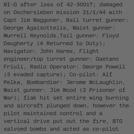
BI-G after loss of 42-30017; damaged
on Oschersleben mission 21/1/44 with
Capt Jim Waggoner, Ball turret gunner:
George Agaisottelis, Waist gunner:
Murrell Reynolds,Tail gunner: Floyd
Daugherty (4 Returned to Duty);
Navigator: John Harms, Flight
engineer/top turret gunner: Gaetano
Friuli, Radio Operator: George Powell
(3 evaded capture); Co-pilot: Alf
Pelka, Bombardier: Jerome McLaughlin,
Waist gunner: Jim Wood (3 Prisoner of
War); flak hit set entire wing burning
and aircraft plunged down, however the
pilot maintained control and a
vertical drive put out the fire, BTG
salvoed bombs and acted as co-pilot