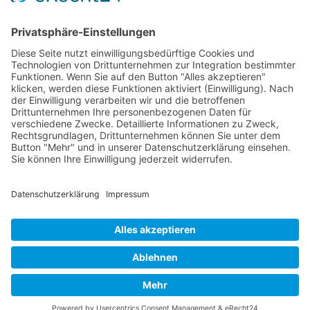
Das Flugzeug
Memphis Belle Besatzung
Einsätze der Memphis Belle
Memphis Belle – Original Dokumentation
Der Film (1990)
The Memphis Belle – The Final Chapter in Memphis
JAGDFLUGZEUGE
Bomber-Geleitschutz
Tuskeegee Airmen
Focke Wulf FW 190
Messerschmitt Bf 109
Messerschmitt Me 163
Messerschmitt Me 262
P-38 Lightning
P-47 Thunderbolt
P-51 Mustang