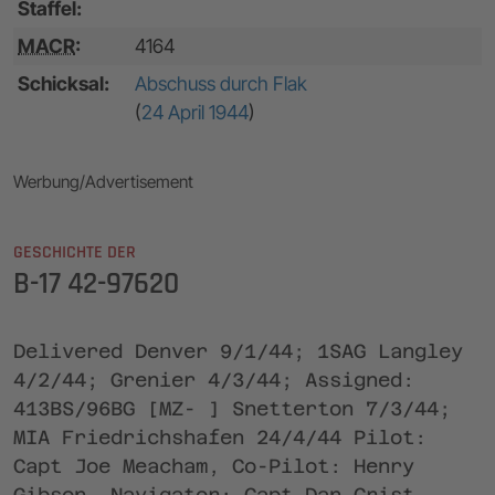
Staffel:
MACR
:
4164
Schicksal:
Abschuss durch Flak
(
24 April 1944
)
Werbung/Advertisement
GESCHICHTE DER
B-17 42-97620
Delivered Denver 9/1/44; 1SAG Langley
4/2/44; Grenier 4/3/44; Assigned:
413BS/96BG [MZ- ] Snetterton 7/3/44;
MIA Friedrichshafen 24/4/44 Pilot:
Capt Joe Meacham, Co-Pilot: Henry
Gibson, Navigator: Capt Dan Crist