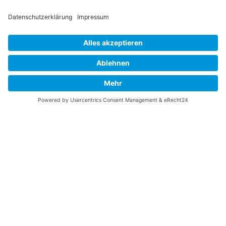
Über diese B-17 Webseite
Kontakt
Impressum
Datenschutzerklärung
B-17 Fan Store
Links
UNTERSTÜTZEN
Gefällt Ihnen diese Website über die B-17 Flying
Fortress? Ich könnte Ihnen helfen, die Informationen
zu finden, die Sie suchen? Ich würde mich sehr
freuen, wenn Sie meine Arbeit jetzt mit
PayPal
Me
unterstützen!