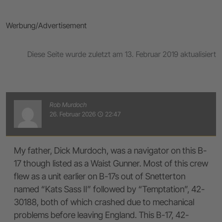
Werbung/Advertisement
Diese Seite wurde zuletzt am 13. Februar 2019 aktualisiert
Rob Murdoch
26. Februar 2026
22:47
access_time
My father, Dick Murdoch, was a navigator on this B-
17 though listed as a Waist Gunner. Most of this crew
flew as a unit earlier on B-17s out of Snetterton
named “Kats Sass II” followed by “Temptation”, 42-
30188, both of which crashed due to mechanical
problems before leaving England. This B-17, 42-