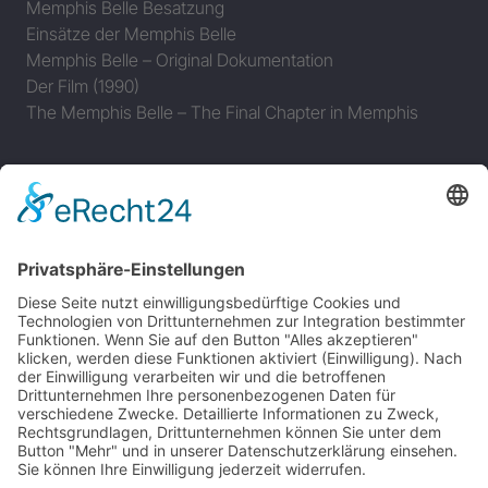
Memphis Belle Besatzung
Einsätze der Memphis Belle
Memphis Belle – Original Dokumentation
Der Film (1990)
The Memphis Belle – The Final Chapter in Memphis
JAGDFLUGZEUGE
Bomber-Geleitschutz
Tuskeegee Airmen
Focke Wulf FW 190
Messerschmitt Bf 109
Messerschmitt Me 163
Messerschmitt Me 262
P-38 Lightning
P-47 Thunderbolt
P-51 Mustang
INFO