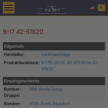
search
B-17 42-97620
Allgemein
Hersteller:
Lockheed/Vega
Produktionsblock:
B-17G-20-VE: 42-97536 bis 42-
97635
Einsatzgeschichte
Bomber-
96th Bomb Group
Gruppe:
Bomber-
413th Bomb Squadron