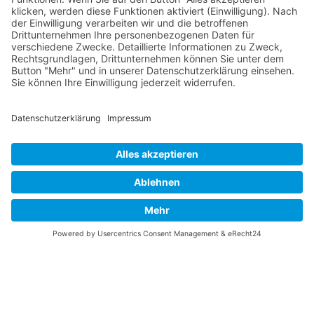
JAGDFLUGZEUGE
Bomber-Geleitschutz
Tuskeegee Airmen
Focke Wulf FW 190
Messerschmitt Bf 109
Messerschmitt Me 163
Messerschmitt Me 262
P-38 Lightning
P-47 Thunderbolt
P-51 Mustang
INFO
Über diese B-17 Webseite
Kontakt
Impressum