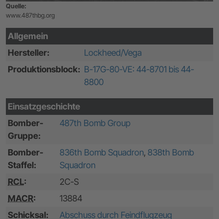
Quelle:
www.487thbg.org
Allgemein
Hersteller:
Lockheed/Vega
Produktionsblock:
B-17G-80-VE: 44-8701 bis 44-
8800
Einsatzgeschichte
Bomber-
487th Bomb Group
Gruppe:
Bomber-
836th Bomb Squadron
,
838th Bomb
Staffel:
Squadron
RCL
:
2C-S
MACR
:
13884
Schicksal:
Abschuss durch Feindflugzeug