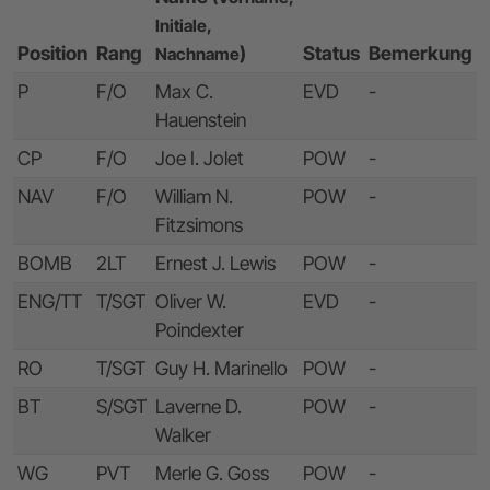
Initiale,
Position
Rang
)
Status
Bemerkung
Nachname
P
F/O
Max C.
EVD
-
Hauenstein
CP
F/O
Joe I. Jolet
POW
-
NAV
F/O
William N.
POW
-
Fitzsimons
BOMB
2LT
Ernest J. Lewis
POW
-
ENG/TT
T/SGT
Oliver W.
EVD
-
Poindexter
RO
T/SGT
Guy H. Marinello
POW
-
BT
S/SGT
Laverne D.
POW
-
Walker
WG
PVT
Merle G. Goss
POW
-