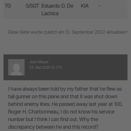
TG
S/SGT
Eduardo D. De
KIA
-
Lachica
Diese Seite wurde zuletzt am 12. September 2022 aktualisiert
Jean Meyer
23. Mai 2025
7:11
access_time
I have always been told by my father that he flew as
tail gunner on this plane and that it was shot down
behind enemy lines. He passed away last year at 100,
Roger H. Charbonneau, I do not know his service
number but I think I can find out. Why the
discrepancy between he and this record?