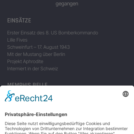
gegangen
EINSÄTZE
Erster Einsatz des 8. US Bomberkommando
Lille Fives
Schweinfurt – 17. August 1943
Mit der Mustang über Berlin
Projekt Aphrodite
Interniert in der Schweiz
MEMPHIS BELLE
Das Flugzeug
Memphis Belle Besatzung
Einsätze der Memphis Belle
Memphis Belle – Original Dokumentation
Der Film (1990)
The Memphis Belle – The Final Chapter in Memphis