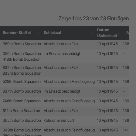
Zeige 1 bis 23 von 23 Einträgen
Datum
Bomber-Staffel
Schicksal
MAC
(Schicksal)
Datum
Bomber-Staffel
Schicksal
MAC
369th Bomb Squadron
Abschuss durch Flak
10 April 1945
13878
(Schicksal)
350th Bomb Squadron
Im Einsatz beschädigt
10 April 1945
-
418th Bomb Squadron
832th Bomb Squadron
Abschuss durch Flak
10 April 1945
13910
833rd Bomb Squadron
525th Bomb Squadron
Abschuss durch Feindflugzeug
10 April 1945
13874
837th Bomb Squadron
Im Einsatz beschädigt
10 April 1945
-
748th Bomb Squadron
Abschuss durch Feindflugzeug
10 April 1945
13912
612th Bomb Squadron
Abschuss durch Flak
10 April 1945
13913
365th Bomb Squadron
Kollision in der Luft
10 April 1945
13877
349th Bomb Squadron
Abschuss durch Feindflugzeug
10 April 1945
14171
350th Bomb Squadron