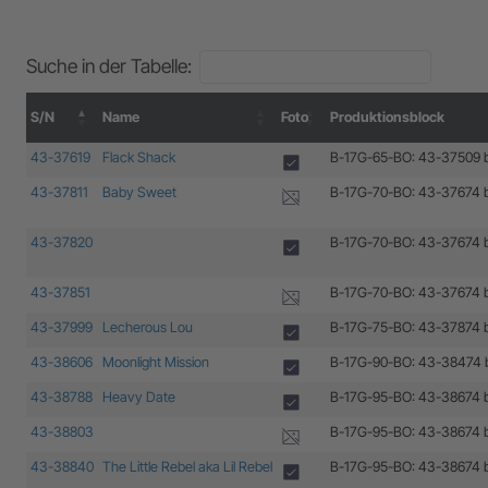
Suche in der Tabelle:
S/N
Name
Foto
Produktionsblock
S/N
Name
Foto
Produktionsblock
43-37619
Flack Shack
B-17G-65-BO: 43-37509 
43-37811
Baby Sweet
B-17G-70-BO: 43-37674 
43-37820
B-17G-70-BO: 43-37674 
43-37851
B-17G-70-BO: 43-37674 
43-37999
Lecherous Lou
B-17G-75-BO: 43-37874 
43-38606
Moonlight Mission
B-17G-90-BO: 43-38474 
43-38788
Heavy Date
B-17G-95-BO: 43-38674 
43-38803
B-17G-95-BO: 43-38674 
43-38840
The Little Rebel aka Lil Rebel
B-17G-95-BO: 43-38674 