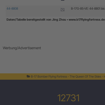
44-8808
B-17G-85-VE: 44-8801 bi
Daten/Tabelle bereitgestellt von Jing Zhou • www.b17flyingfortress.
Daten/Tabelle bereitgestellt von Jing Zhou • www.b17flyingfortress.
Werbung/Advertisement
B-17 Bomber Flying Fortress - The Queen Of The Skies -
12731