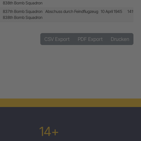
838th Bomb Squadron
837th Bomb Squadron
Abschuss durch Feindflugzeug
10 April 1945
14196
838th Bomb Squadron
CSV Export
PDF Export
Drucken
14+