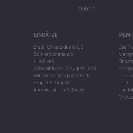
Gebaut
EINSÄTZE
MEMP
Erster Einsatz des 8. US
Das Fl
Bomberkommando
Memphi
Lille Fives
Einsät
Schweinfurt – 17. August 1943
Memphi
Mit der Mustang über Berlin
Dokum
Projekt Aphrodite
Der Fil
Interniert in der Schweiz
The Me
Chapte