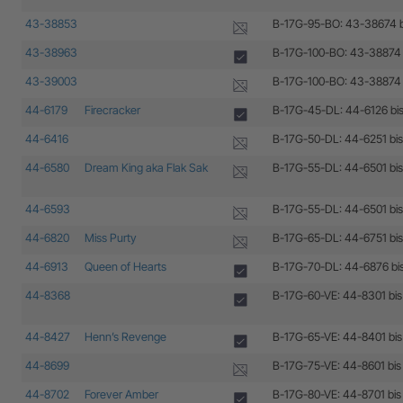
43-38853
B-17G-95-BO: 43-38674 
43-38963
B-17G-100-BO: 43-38874
43-39003
B-17G-100-BO: 43-38874
44-6179
Firecracker
B-17G-45-DL: 44-6126 bi
44-6416
B-17G-50-DL: 44-6251 bi
44-6580
Dream King aka Flak Sak
B-17G-55-DL: 44-6501 bi
44-6593
B-17G-55-DL: 44-6501 bi
44-6820
Miss Purty
B-17G-65-DL: 44-6751 bi
44-6913
Queen of Hearts
B-17G-70-DL: 44-6876 bi
44-8368
B-17G-60-VE: 44-8301 bi
44-8427
Henn’s Revenge
B-17G-65-VE: 44-8401 bi
44-8699
B-17G-75-VE: 44-8601 bi
44-8702
Forever Amber
B-17G-80-VE: 44-8701 bi