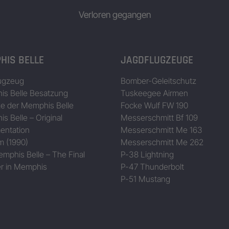
Verloren gegangen
HIS BELLE
JAGDFLUGZEUGE
ugzeug
Bomber-Geleitschutz
s Belle Besatzung
Tuskeegee Airmen
ze der Memphis Belle
Focke Wulf FW 190
s Belle – Original
Messerschmitt Bf 109
entation
Messerschmitt Me 163
m (1990)
Messerschmitt Me 262
mphis Belle – The Final
P-38 Lightning
r in Memphis
P-47 Thunderbolt
P-51 Mustang