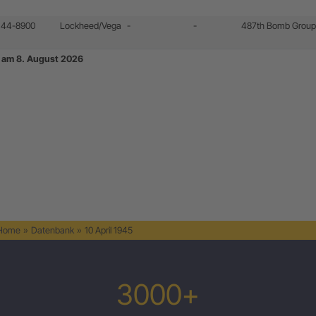
s 44-8900
Lockheed/Vega
-
-
487th Bomb Group
de am 8. August 2026
de am 8. August 2026
 Home
»
Datenbank
»
10 April 1945
3000+