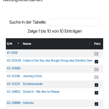
Suche in der Tabelle:
Zeige 1 bis 10 von 10 Einträgen
S/N
Name
Foto
Pr
S/N
Name
Foto
Pr
41-2516
Bo
42-30338
Cabin in the Sky aka Rough Group aka Dorothy Dee
B-
42-30585
B-
42-31206
Journey’s End
B-
42-31225
Scheherazade
B-
42-39852
Shatzi II – We Aim to Please
B-
42-39888
Hotnuts
B-