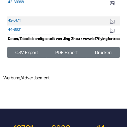
42-39968
B-
42-5174
B-
44-8631
B-
Daten/Tabelle bereitgestellt von Jing Zhou • www.b17flyingfortress.
Daten/Tabelle bereitgestellt von Jing Zhou • www.b17flyingfortress.
CSV Export
PDF Export
Drucken
Werbung/Advertisement