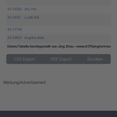
42-31030
Shy Ann
42-3532
Lucille Ball
42-37748
42-39831
Angelina Belle
Daten/Tabelle bereitgestellt von Jing Zhou • www.b17flyingfortress.d
Daten/Tabelle bereitgestellt von Jing Zhou • www.b17flyingfortress.d
CSV Export
PDF Export
Drucken
Werbung/Advertisement