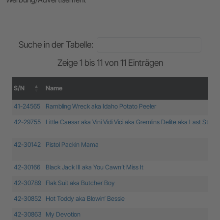
Suche in der Tabelle:
Zeige 1 bis 11 von 11 Einträgen
S/N
Name
S/N
Name
41-24565
Rambling Wreck aka Idaho Potato Peeler
42-29755
Little Caesar aka Vini Vidi Vici aka Gremlins Delite aka Last Straw
42-30142
Pistol Packin Mama
42-30166
Black Jack III aka You Cawn’t Miss It
42-30789
Flak Suit aka Butcher Boy
42-30852
Hot Toddy aka Blowin‘ Bessie
42-30863
My Devotion