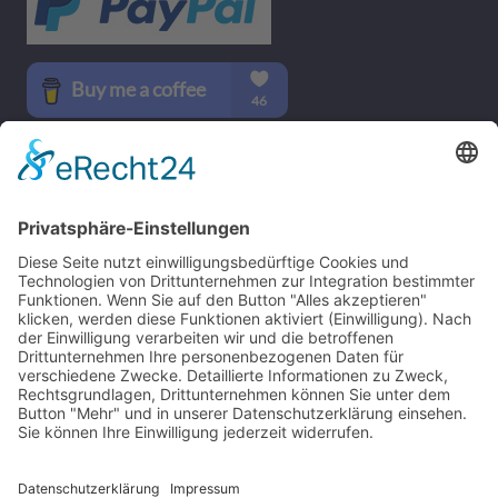
SOCIAL MEDIA
B-17 Bomber Flying Fortress – The Queen Of The Skies -
www.b17flyingfortress.de
Kontakt
Impressum
Datenschutzerklärung
Deutsch
English