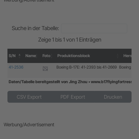
Suche in der Tabelle:
Zeige 1 bis 1 von 1 Einträgen
S/N
Name
Foto
Produktionsblock
Herstell
S/N
Name
Foto
Produktionsblock
Hersteller
41-2536
Boeing B-17E: 41-2393 bis 41-2669
Boeing
Daten/Tabelle bereitgestellt von Jing Zhou • www.b17flyingfortress.
Daten/Tabelle bereitgestellt von Jing Zhou • www.b17flyingfortress.
CSV Export
PDF Export
Drucken
Werbung/Advertisement