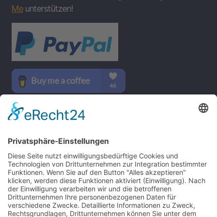
Me
unterstützen!
SOCIAL MEDIA
B-17 Bomber Flying Fortress – The Queen Of The Skies -
www.b17flyingfortress.de