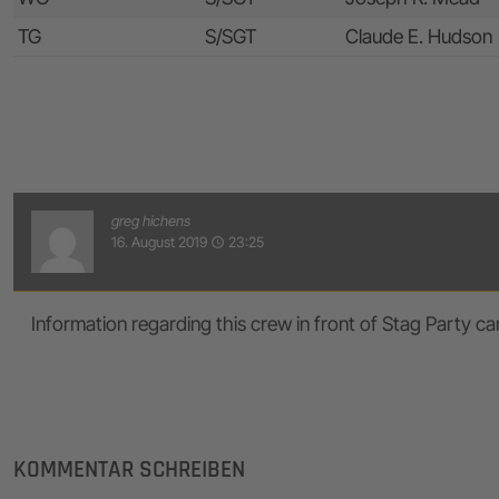
TG
S/SGT
Claude E. Hudson
greg hichens
16. August 2019
23:25
access_time
Information regarding this crew in front of Stag Party c
KOMMENTAR SCHREIBEN