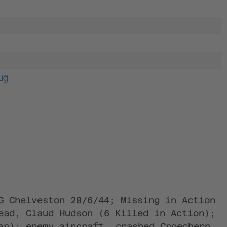
ug
G Chelveston 28/6/44; Missing in Action
ead, Claud Hudson (6 Killed in Action);
ar); enemy aircraft, crashed Croechern,