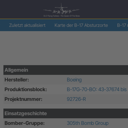
Zuletzt aktualisiert
Karte der B-17 Absturzorte
B-17 
Allgemein
Hersteller:
Boeing
Produktionsblock:
B-17G-70-BO: 43-37674 bis
Projektnummer:
92726-R
Einsatzgeschichte
Bomber-Gruppe:
305th Bomb Group