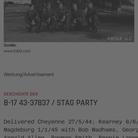
Quelle:
www.fold3.com
Werbung/Advertisement
GESCHICHTE DER
B-17 43-37837 / STAG PARTY
Delivered Cheyenne 27/5/44; Kearney 6/6
Magdeburg 1/1/45 with Bob Wadhams, Geor
Arnold Allen, Bowman Smith, Bernie Lang