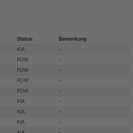
Status
Bemerkung
KIA
-
POW
-
POW
-
POW
-
POW
-
KIA
-
KIA
-
KIA
-
KIA
-