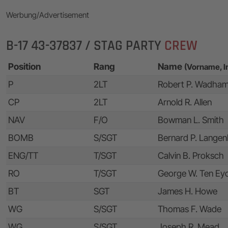
Werbung/Advertisement
B-17 43-37837 / STAG PARTY
CREW
Position
Rang
Name
(Vorname, I
P
2LT
Robert P. Wadha
CP
2LT
Arnold R. Allen
NAV
F/O
Bowman L. Smith
BOMB
S/SGT
Bernard P. Lange
ENG/TT
T/SGT
Calvin B. Proksch
RO
T/SGT
George W. Ten Ey
BT
SGT
James H. Howe
WG
S/SGT
Thomas F. Wade
WG
S/SGT
Joseph R. Mead