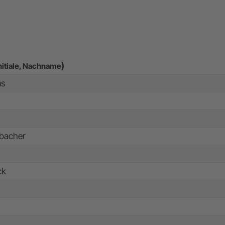
)
nitiale, Nachname
ms
nbacher
ck