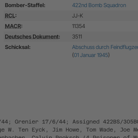
Bomber-Staffel:
422nd Bomb Squadron
RCL
:
JJ-K
MACR
:
11354
Deutsches Dokument
:
3511
Schicksal:
Abschuss durch Feindflugze
(
01 Januar 1945
)
/44; Grenier 17/6/44; Assigned 422BS/305B
ge W. Ten Eyck, Jim Howe, Tom Wade, Joe M
enbacher, Calvin Proksch (4 Prisoner of W