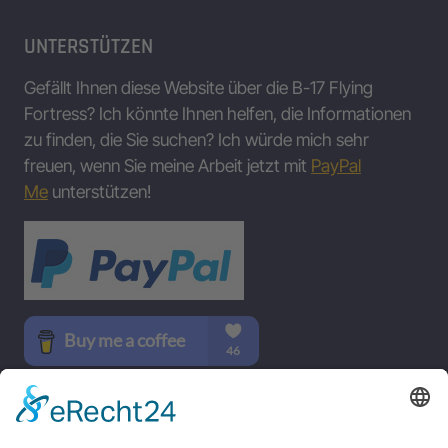
UNTERSTÜTZEN
Gefällt Ihnen diese Website über die B-17 Flying
Fortress? Ich könnte Ihnen helfen, die Informationen
zu finden, die Sie suchen? Ich würde mich sehr
freuen, wenn Sie meine Arbeit jetzt mit
PayPal
Me
unterstützen!
SOCIAL MEDIA