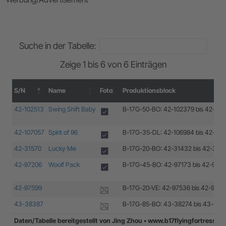
Suche in der Tabelle:
Zeige 1 bis 6 von 6 Einträgen
S/N
Name
Foto
Produktionsblock
S/N
Name
Foto
Produktionsblock
42-102513
Swing Shift Baby
B-17G-50-BO: 42-102379 bis 42-10
42-107057
Spirit of 96
B-17G-35-DL: 42-106984 bis 42-10
42-31570
Lucky Me
B-17G-20-BO: 42-31432 bis 42-3163
42-97206
Woolf Pack
B-17G-45-BO: 42-97173 bis 42-974
42-97599
B-17G-20-VE: 42-97536 bis 42-9763
43-38387
B-17G-85-BO: 43-38274 bis 43-38
Daten/Tabelle bereitgestellt von Jing Zhou • www.b17flyingfortress.d
Daten/Tabelle bereitgestellt von Jing Zhou • www.b17flyingfortress.d