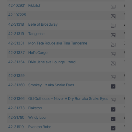
42-102931
Fiklbitch
B-17
42-107225
B-17
42-31318
Belle of Broadway
B-17
42-31319
Tangerine
B-17
42-31331
Mon Tete Rouge aka Tina Tangerine
B-17
42-31337
Hell’s Cargo
B-17
42-31354
Dixie Jane aka Lounge Lizard
B-17
42-31359
B-17
42-31360
Smokey Liz aka Snake Eyes
B-17
42-31366
Old Outhouse – Never A Dry Run aka Snake Eyes
B-17
42-31373
Flakstop
B-17
42-31780
Windy Lou
B-17
42-31919
Evanton Babe
B-17