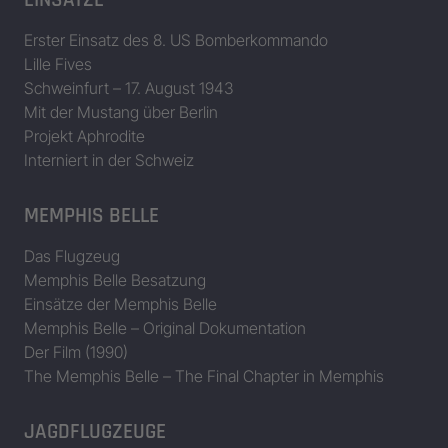
43-38318
B-17
Erster Einsatz des 8. US Bomberkommando
43-38421
Flak Magic aka N for Nan
B-17
Lille Fives
Schweinfurt – 17. August 1943
43-38698
B-17
Mit der Mustang über Berlin
43-38917
Not Today Cleo
B-17
Projekt Aphrodite
Interniert in der Schweiz
43-39007
B-17
43-39143
You’ve Had It
B-17
MEMPHIS BELLE
44-6578
Rusty Dusty
B-17
Das Flugzeug
Memphis Belle Besatzung
44-6909
B-17
Einsätze der Memphis Belle
Memphis Belle – Original Dokumentation
44-6940
B-17
Der Film (1990)
44-8081
B-17
The Memphis Belle – The Final Chapter in Memphis
44-8201
Rosalie Ann II
B-17
JAGDFLUGZEUGE
44-83473
B-17