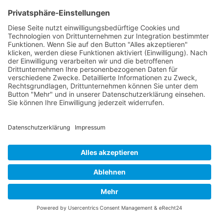
B-17 Bomber Flying Fortress – The Queen Of The Skies -
www.b17flyingfortress.de
Kontakt
Impressum
Datenschutzerklärung
Deutsch
English