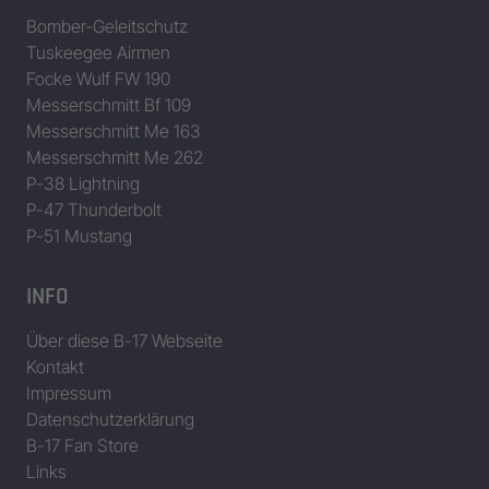
Bomber-Geleitschutz
44-8365
B-17
Tuskeegee Airmen
44-8602
B-17
Focke Wulf FW 190
Messerschmitt Bf 109
44-8799
Manchester Misses
B-17
Messerschmitt Me 163
44-8841
B-17
Messerschmitt Me 262
P-38 Lightning
44-8875
B-17
P-47 Thunderbolt
Daten/Tabelle bereitgestellt von Jing Zhou • www.b17flyingfortress.d
P-51 Mustang
INFO
Über diese B-17 Webseite
Kontakt
Impressum
Datenschutzerklärung
B-17 Fan Store
Links