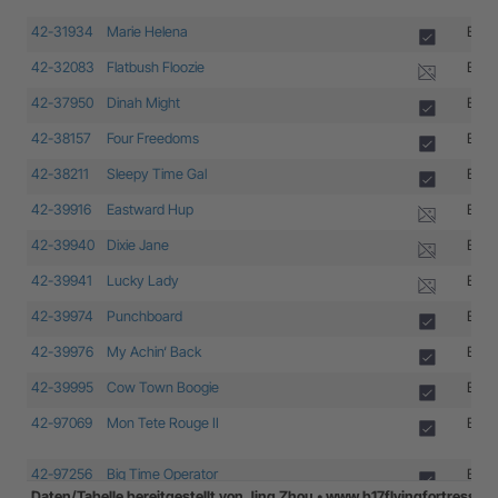
42-31934
Marie Helena
B-17
42-32083
Flatbush Floozie
B-17
42-37950
Dinah Might
B-17
42-38157
Four Freedoms
B-17
42-38211
Sleepy Time Gal
B-17
42-39916
Eastward Hup
B-17
42-39940
Dixie Jane
B-17
42-39941
Lucky Lady
B-17
42-39974
Punchboard
B-17
42-39976
My Achin‘ Back
B-17
42-39995
Cow Town Boogie
B-17
42-97069
Mon Tete Rouge II
B-17
42-97256
Big Time Operator
B-17
Daten/Tabelle bereitgestellt von Jing Zhou • www.b17flyingfortress.d