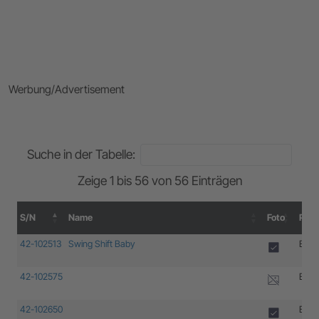
Werbung/Advertisement
Suche in der Tabelle:
Zeige 1 bis 56 von 56 Einträgen
S/N
Name
Foto
Prod
S/N
Name
Foto
Prod
42-102513
Swing Shift Baby
B-17
42-102575
B-17
42-102650
B-17