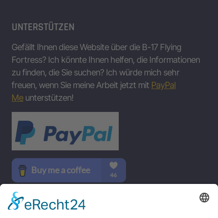
UNTERSTÜTZEN
Gefällt Ihnen diese Website über die B-17 Flying
Fortress? Ich könnte Ihnen helfen, die Informationen
zu finden, die Sie suchen? Ich würde mich sehr
freuen, wenn Sie meine Arbeit jetzt mit
PayPal
Me
unterstützen!
SOCIAL MEDIA